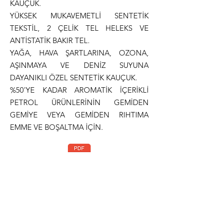
KAUÇUK.
YÜKSEK MUKAVEMETLİ SENTETİK
TEKSTİL, 2 ÇELİK TEL HELEKS VE
ANTİSTATİK BAKIR TEL.
YAĞA, HAVA ŞARTLARINA, OZONA,
AŞINMAYA VE DENİZ SUYUNA
DAYANIKLI ÖZEL SENTETİK KAUÇUK.
%50'YE KADAR AROMATİK İÇERİKLİ
PETROL ÜRÜNLERİNİN GEMİDEN
GEMİYE VEYA GEMİDEN RIHTIMA
EMME VE BOŞALTMA İÇİN.
Teknik Dökümantasyon
Normlar
TS-EN 1765 Type S15