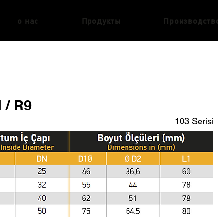
о нас
Продукты
Производств
 / R9
103 Serisi