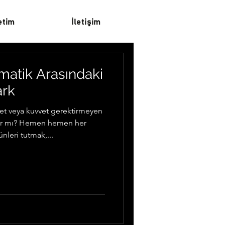
etim
İletişim
matik Arasındaki
ark
ket veya kuvvet gerektirmeyen
var mı? Hemen hemen her
nleri tutmak,...