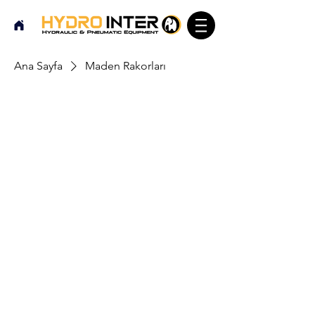
Ana Sayfa
Maden Rakorları
Maden Rakorları
Burada Henüz Ürün Yok
Bu arada farklı bir kategori seçerek
alışverişe devam edebilirsiniz.