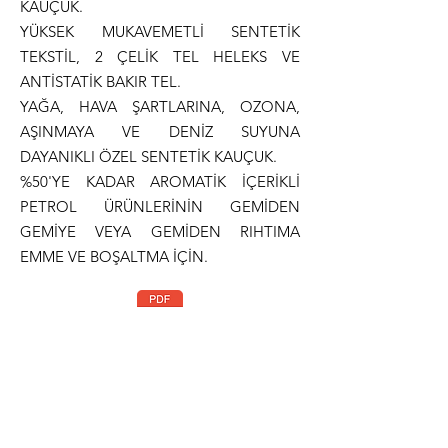
KAUÇUK.
YÜKSEK MUKAVEMETLİ SENTETİK
TEKSTİL, 2 ÇELİK TEL HELEKS VE
ANTİSTATİK BAKIR TEL.
YAĞA, HAVA ŞARTLARINA, OZONA,
AŞINMAYA VE DENİZ SUYUNA
DAYANIKLI ÖZEL SENTETİK KAUÇUK.
%50'YE KADAR AROMATİK İÇERİKLİ
PETROL ÜRÜNLERİNİN GEMİDEN
GEMİYE VEYA GEMİDEN RIHTIMA
EMME VE BOŞALTMA İÇİN.
Teknik Dökümantasyon
Normlar
TS-EN 1765 Type S15