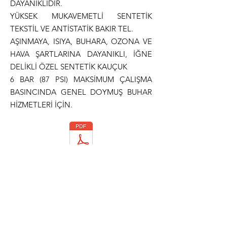
DAYANIKLIDIR.
YÜKSEK MUKAVEMETLİ SENTETİK
TEKSTİL VE ANTİSTATİK BAKIR TEL.
AŞINMAYA, ISIYA, BUHARA, OZONA VE
HAVA ŞARTLARINA DAYANIKLI, İĞNE
DELİKLİ ÖZEL SENTETİK KAUÇUK
6 BAR (87 PSI) MAKSİMUM ÇALIŞMA
BASINCINDA GENEL DOYMUŞ BUHAR
HİZMETLERİ İÇİN.
Teknik Dökümantasyon
Normlar
ISO 6134 Type 1 CLASS A
TS EN ISO 6134 TYPE 1 CLASS A
ISO 1307