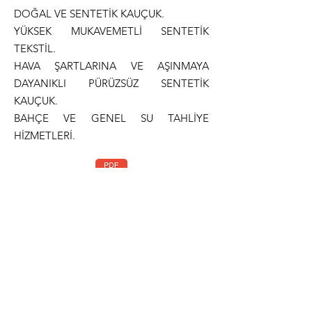
DOĞAL VE SENTETİK KAUÇUK.
YÜKSEK MUKAVEMETLİ SENTETİK
TEKSTİL.
HAVA ŞARTLARINA VE AŞINMAYA
DAYANIKLI PÜRÜZSÜZ SENTETİK
KAUÇUK.
BAHÇE VE GENEL SU TAHLİYE
HİZMETLERİ.
Teknik Dökümantasyon
Normlar
ISO 1307