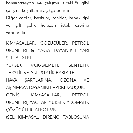
konsantrasyon ve çalışma sıcaklığı gibi
çalışma koşullarını açıkça belirtin.
Diğer çaplar, baskılar, renkler, kapak tipi
ve çift çelik helezon istek üzerine
yapılabilir
KİMYASALLAR, ÇÖZÜCÜLER, PETROL
ÜRÜNLERİ & YAĞA DAYANIKLI YARI
ŞEFFAF XLPE.
YÜKSEK MUKAVEMETLİ SENTETİK
TEKSTİL VE ANTİSTATİK BAKIR TEL.
HAVA ŞARTLARINA, OZONA VE
AŞINMAYA DAYANIKLI EPDM KAUÇUK.
GENİŞ KİMYASALLAR, PETROL
ÜRÜNLERİ, YAĞLAR, YÜKSEK AROMATİK
ÇÖZÜCÜLER, ALKOL VB.
(SEL KİMYASAL DİRENÇ TABLOSUNA
BAKINIZ).