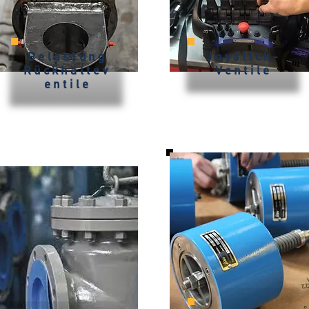
Belastung
Joystick-
Rückhaltev
Ventile
entile