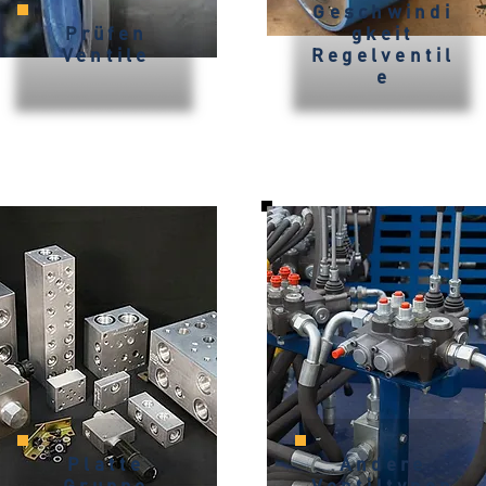
Geschwindi
Prüfen
gkeit
Ventile
Regelventil
e
Platte
Andere