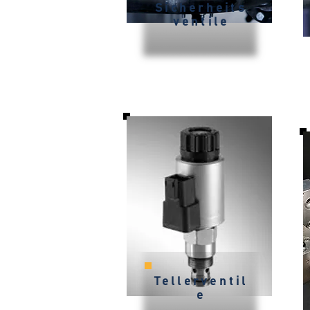
Sicherheits
ventile
Tellerventil
e