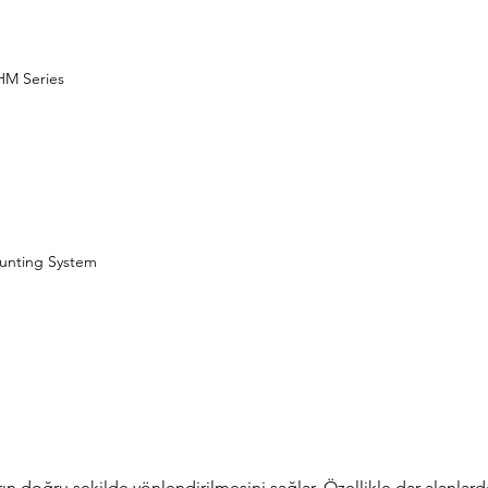
AHM Series
unting System
ların doğru şekilde yönlendirilmesini sağlar. Özellikle dar alanlar