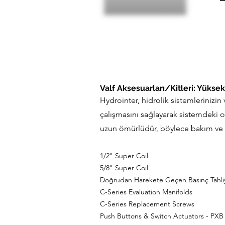
Valf Aksesuarları/Kitleri: Yüksek
Hydrointer, hidrolik sistemlerinizin v
çalışmasını sağlayarak sistemdeki ola
uzun ömürlüdür, böylece bakım ve on
1/2" Super Coil
5/8" Super Coil
Doğrudan Harekete Geçen Basınç Tahliye
C-Series Evaluation Manifolds
C-Series Replacement Screws
Push Buttons & Switch Actuators - PXB 