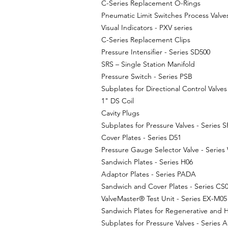
C-Series Replacement O-Rings
Pneumatic Limit Switches Process Valve
Visual Indicators - PXV series
C-Series Replacement Clips
Pressure Intensifier - Series SD500
SRS – Single Station Manifold
Pressure Switch - Series PSB
Subplates for Directional Control Valves
1" DS Coil
Cavity Plugs
Subplates for Pressure Valves - Series 
Cover Plates - Series D51
Pressure Gauge Selector Valve - Serie
Sandwich Plates - Series H06
Adaptor Plates - Series PADA
Sandwich and Cover Plates - Series CS
ValveMaster® Test Unit - Series EX-M05
Sandwich Plates for Regenerative and Hy
Subplates for Pressure Valves - Series 