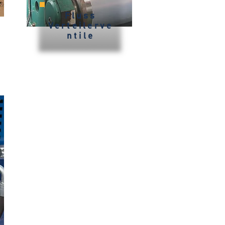
Fluss
Verteilerve
ntile