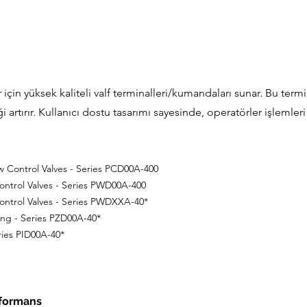
için yüksek kaliteli valf terminalleri/kumandaları sunar. Bu termi
i artırır. Kullanıcı dostu tasarımı sayesinde, operatörler işlemleri
w Control Valves - Series PCD00A-400
Control Valves - Series PWD00A-400
Control Valves - Series PWDXXA-40*
ng - Series PZD00A-40*
ries PID00A-40*
rformans