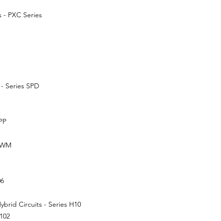
s - PXC Series
 - Series SPD
SPP
s WM
06
brid Circuits - Series H10
A102