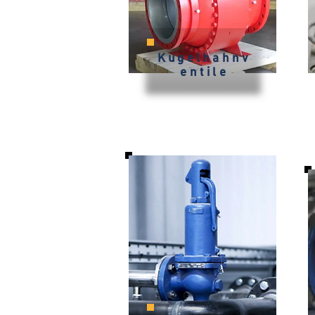
Kugelhahnv
entile