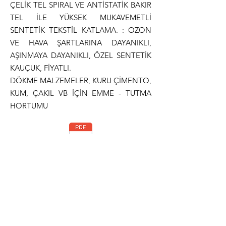
ÇELİK TEL SPIRAL VE ANTİSTATİK BAKIR
TEL İLE YÜKSEK MUKAVEMETLİ
SENTETİK TEKSTİL KATLAMA. : OZON
VE HAVA ŞARTLARINA DAYANIKLI,
AŞINMAYA DAYANIKLI, ÖZEL SENTETİK
KAUÇUK, FİYATLI.
DÖKME MALZEMELER, KURU ÇİMENTO,
KUM, ÇAKIL VB İÇİN EMME - TUTMA
HORTUMU
Teknik Dökümantasyon
Normlar
ISO 1307