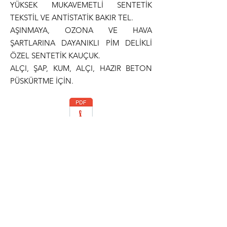
YÜKSEK MUKAVEMETLİ SENTETİK
TEKSTİL VE ANTİSTATİK BAKIR TEL.
AŞINMAYA, OZONA VE HAVA
ŞARTLARINA DAYANIKLI PİM DELİKLİ
ÖZEL SENTETİK KAUÇUK.
ALÇI, ŞAP, KUM, ALÇI, HAZIR BETON
PÜSKÜRTME İÇİN.
Teknik Dökümantasyon
Normlar
ISO 1307