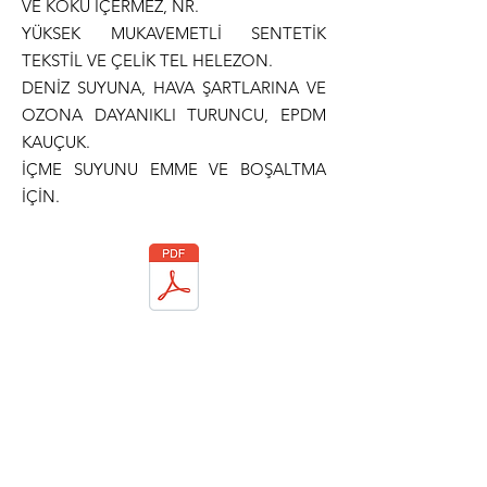
VE KOKU İÇERMEZ, NR.
YÜKSEK MUKAVEMETLİ SENTETİK
TEKSTİL VE ÇELİK TEL HELEZON.
DENİZ SUYUNA, HAVA ŞARTLARINA VE
OZONA DAYANIKLI TURUNCU, EPDM
KAUÇUK.
İÇME SUYUNU EMME VE BOŞALTMA
İÇİN.
Teknik Dökümantasyon
Normlar
ISO 1307
MEETS FDA AND EUROPEAN
REQUIREMENTS