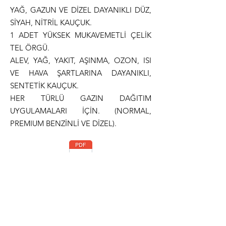
YAĞ, GAZUN VE DİZEL DAYANIKLI DÜZ,
SİYAH, NİTRİL KAUÇUK.
1 ADET YÜKSEK MUKAVEMETLİ ÇELİK
TEL ÖRGÜ.
ALEV, YAĞ, YAKIT, AŞINMA, OZON, ISI
VE HAVA ŞARTLARINA DAYANIKLI,
SENTETİK KAUÇUK.
HER TÜRLÜ GAZIN DAĞITIM
UYGULAMALARI İÇİN. (NORMAL,
PREMIUM BENZİNLİ VE DİZEL).
Teknik Dökümantasyon
Normlar
ISO 1307