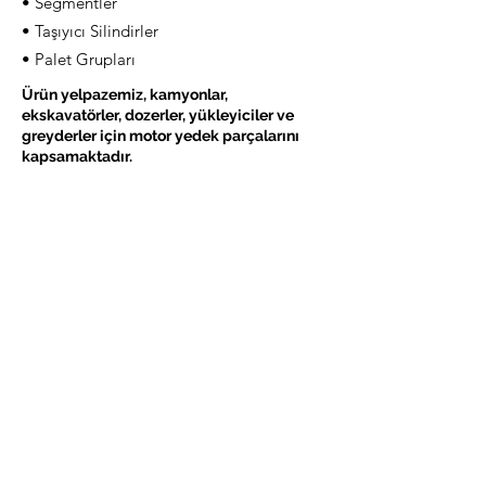
• Segmentler
• Taşıyıcı Silindirler
• Palet Grupları
Ürün yelpazemiz, kamyonlar,
ekskavatörler, dozerler, yükleyiciler ve
greyderler için motor yedek parçalarını
kapsamaktadır.
Markanıza Göre Ürünler İçin Tıklayınız
CATERPILLAR
JCB
KOMATSU
LIEBHERR