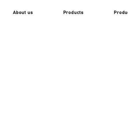
About us
Products
Produ
n yüksek kaliteli yedek parçalar üreten ve sağlamakta olan b
ai, JCB gibi sektörün önde gelen markalarıyla uyumlu ürü
 müşterilerine güvenilir ve uzun ömürlü çözümler sağlamakt