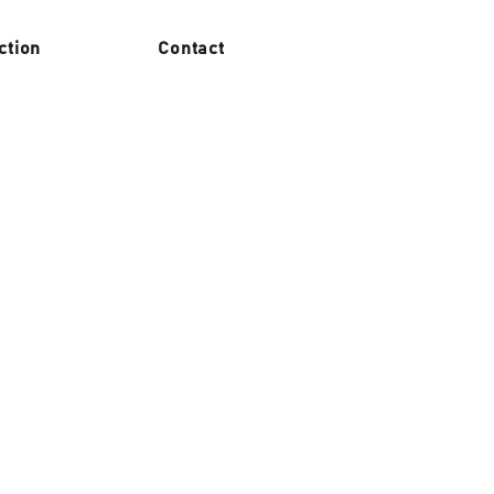
ction
Contact
ir firma olarak, Caterpillar,
nler sunmaktadır. Kalite ve
adır.