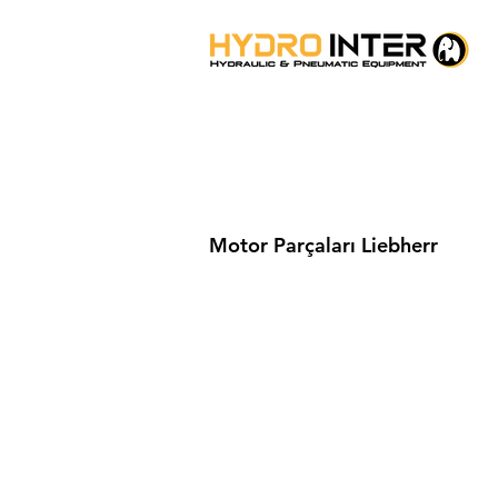
Motor Parçaları Liebherr
Hydrointer, inşaat makineleri içi
Volvo, Komatsu, Liebherr, Hyund
dayanıklılığı ön planda tutarak,