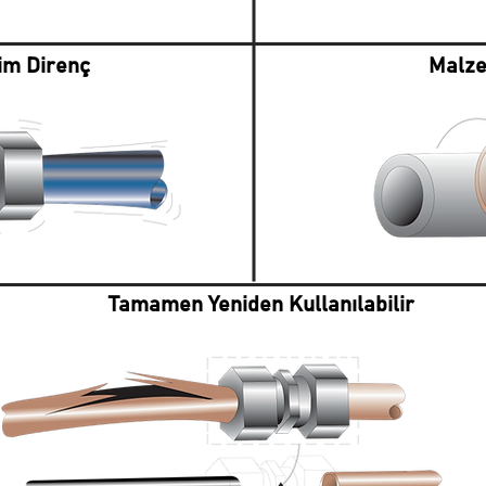
im Direnç
Malze
Tamamen Yeniden Kullanılabilir