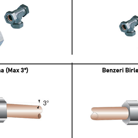
a (Max 3°)
Benzeri Birl