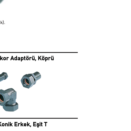
k).
akor Adaptörü, Köprü
Konik Erkek, Eşit T