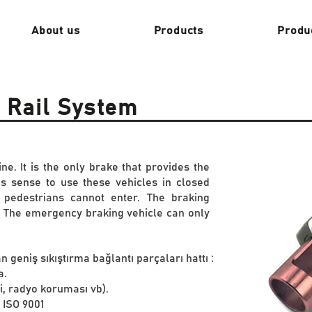
About us
Products
Produ
 Rail System
ine. It is the only brake that provides the
es sense to use these vehicles in closed
 pedestrians cannot enter. The braking
h. The emergency braking vehicle can only
n geniş sıkıştırma bağlantı parçaları hattı :
a.
i, radyo koruması vb).
 ISO 9001