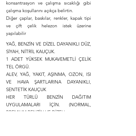
konsantrasyon ve çalışma sıcaklığı gibi
çalışma koşullarını açıkça belirtin.
Diğer çaplar, baskılar, renkler, kapak tipi
ve çift çelik helezon istek üzerine
yapılabilir
YAĞ, BENZİN VE DİZEL DAYANIKLI DÜZ,
SİYAH, NİTRİL KAUÇUK.
1 ADET YÜKSEK MUKAVEMETLİ ÇELİK
TEL ÖRGÜ.
ALEV, YAĞ, YAKIT, AŞINMA, OZON, ISI
VE HAVA ŞARTLARINA DAYANIKLI,
SENTETİK KAUÇUK
HER TÜRLÜ BENZİN DAĞITIM
UYGULAMALARI İÇİN. (NORMAL,
PREMIUM BENZİN VE DİZEL).