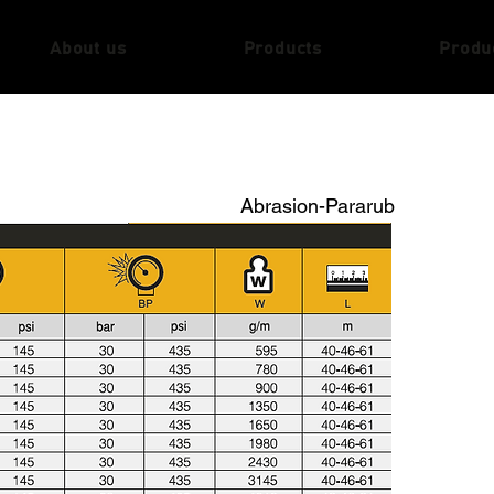
About us
Products
Produ
Abrasion-Pararub