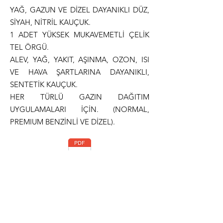
YAĞ, GAZUN VE DİZEL DAYANIKLI DÜZ,
SİYAH, NİTRİL KAUÇUK.
1 ADET YÜKSEK MUKAVEMETLİ ÇELİK
TEL ÖRGÜ.
ALEV, YAĞ, YAKIT, AŞINMA, OZON, ISI
VE HAVA ŞARTLARINA DAYANIKLI,
SENTETİK KAUÇUK.
HER TÜRLÜ GAZIN DAĞITIM
UYGULAMALARI İÇİN. (NORMAL,
PREMIUM BENZİNLİ VE DİZEL).
Teknik Dökümantasyon
Normlar
ISO 1307