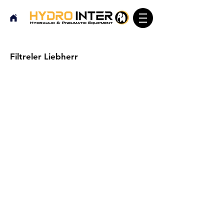
Filtreler Liebherr
Hydrointer olarak, her bir
ürünümüzde kaliteye özel önem
veriyoruz ve filtrelerimizi dünyanın
sayılı imalatçılarına ürettirerek,
mükemmel uyum ve performans
sağlıyoruz. Yağ, mazot, soğutucu
ve hava filtreleri, orijinal ürün
imalatçılarının ebat, kalite ve
niteliklerine uygun olarak
üretilmektedir. Birincil ve ikincil