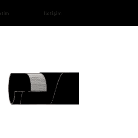
etim
İletişim