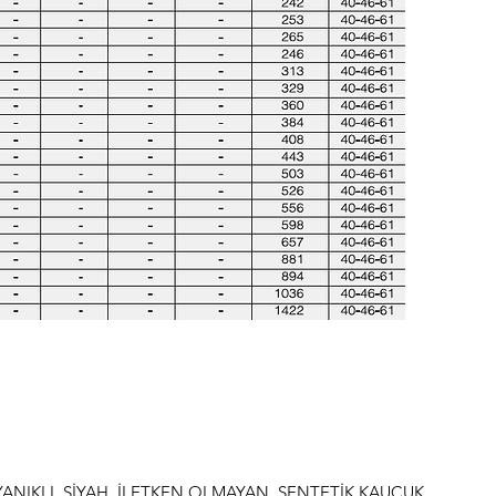
ANIKLI, SİYAH, İLETKEN OLMAYAN, SENTETİK KAUÇUK