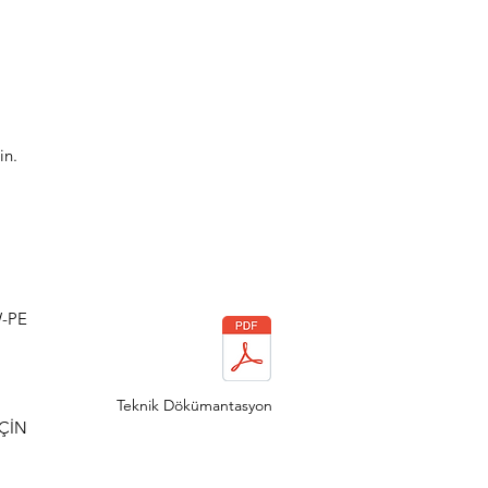
in.
W-PE
Teknik Dökümantasyon
ÇİN