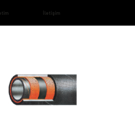
etim
İletişim