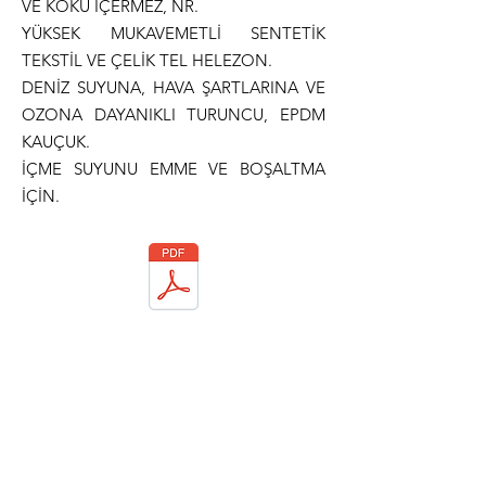
VE KOKU İÇERMEZ, NR.
YÜKSEK MUKAVEMETLİ SENTETİK
TEKSTİL VE ÇELİK TEL HELEZON.
DENİZ SUYUNA, HAVA ŞARTLARINA VE
OZONA DAYANIKLI TURUNCU, EPDM
KAUÇUK.
İÇME SUYUNU EMME VE BOŞALTMA
İÇİN.
Teknik Dökümantasyon
Normlar
ISO 1307
MEETS FDA AND EUROPEAN
REQUIREMENTS