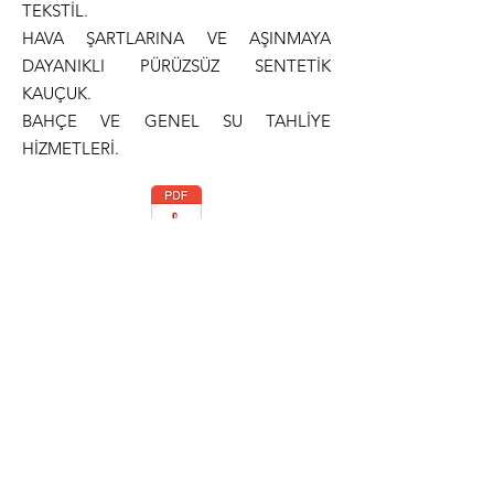
TEKSTİL.
HAVA ŞARTLARINA VE AŞINMAYA
DAYANIKLI PÜRÜZSÜZ SENTETİK
KAUÇUK.
BAHÇE VE GENEL SU TAHLİYE
HİZMETLERİ.
Teknik Dökümantasyon
Normlar
ISO 1307
©2022 Hydrointer tarafından kurulmuştur.