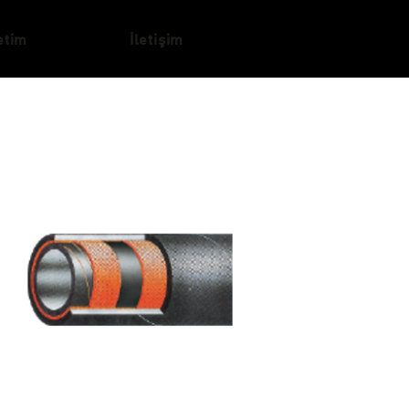
etim
İletişim