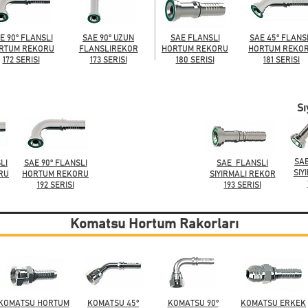
E 90° FLANSLI
SAE 90° UZUN
SAE FLANSLI
SAE 45° FLANS
RTUM REKORU
FLANSLIREKOR
HORTUM REKORU
HORTUM REKO
172 SERISI
173 SERISI
180 SERISI
181 SERISI
Sı
SAE
LI
SAE 90° FLANSLI
SAE FLANSLI
SIY
RU
HORTUM REKORU
SIYIRMALI REKOR
192 SERISI
193 SERISI
Komatsu Hortum Rakorları
KOMATSU HORTUM
KOMATSU 45°
KOMATSU 90°
KOMATSU ERKEK