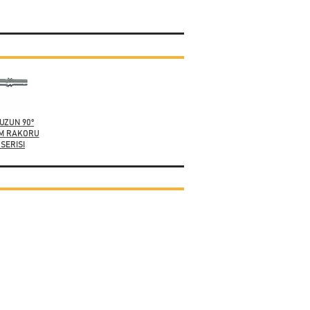
UZUN 90°
M RAKORU
 SERISI