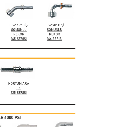
BSP
45° DİŞİ
BSP 90° DİŞİ
SOMUNLU
SOMUNLU
REKOR
REKOR
165 SERISI
166 SERISI
HORTUM ARA
EK
225 SERISI
E 6000 PSI