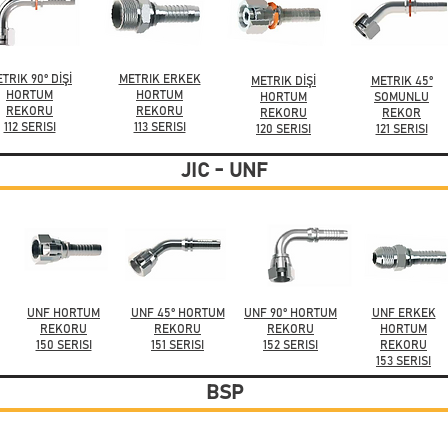
TRIK 90° DİŞİ
METRIK ERKEK
METRIK DİŞİ
METRIK 45°
HORTUM
HORTUM
HORTUM
SOMUNLU
REKORU
REKORU
REKORU
REKOR
112 SERISI
113 SERISI
120 SERISI
121 SERISI
JIC - UNF
UNF HORTUM
UNF 45° HORTUM
UNF 90° HORTUM
UNF ERKEK
REKORU
REKORU
REKORU
HORTUM
150 SERISI
151 SERISI
152 SERISI
REKORU
153 SERISI
BSP