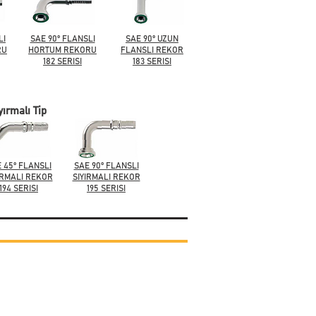
LI
SAE 90° FLANSLI
SAE 90° UZUN
RU
HORTUM REKORU
FLANSLI REKOR
182 SERISI
183 SERISI
yırmalı Tip
 45° FLANSLI
SAE 90° FLANSLI
IRMALI REKOR
SIYIRMALI REKOR
194 SERISI
195 SERISI