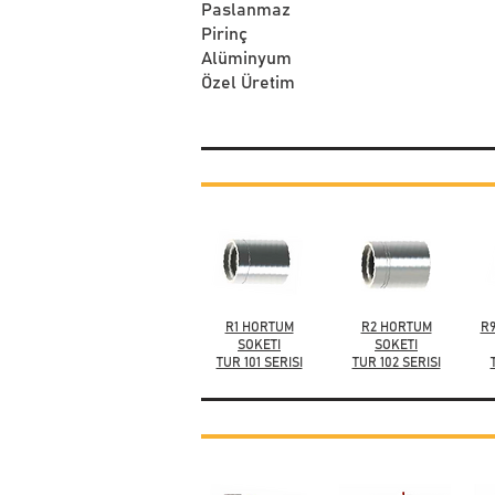
Paslanmaz
Pirinç
Alüminyum
Özel Üretim
R1 HORTUM
R2 HORTUM
R9
SOKETI
SOKETI
TUR 101 SERISI
TUR 102 SERISI