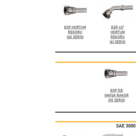
BSP HORTUM
BSP 45°
REKORU
HORTUM
160 SERISI
REKORU
161 SERISI
BSP İÇE
HAVŞA RAKOR
210 SERISI
SAE 3000