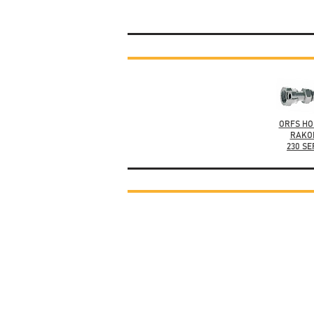
ORFS H
RAKO
230 SE