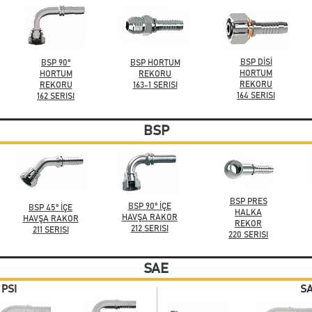
BSP DİSİ
BSP 90°
BSP HORTUM
HORTUM
HORTUM
REKORU
REKORU
REKORU
163-1 SERISI
164 SERISI
162 SERISI
BSP
BSP PRES
BSP 90° İÇE
BSP 45° İÇE
HALKA
HAVŞA RAKOR
HAVŞA RAKOR
REKOR
212 SERISI
211 SERISI
220 SERISI
SAE
 PSI
SA